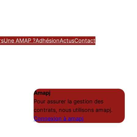
rs
Une AMAP ?
Adhésion
Actus
Contact
Amapj
Pour assurer la gestion des
contrats, nous utilisons amapj.
Connexion à amapj