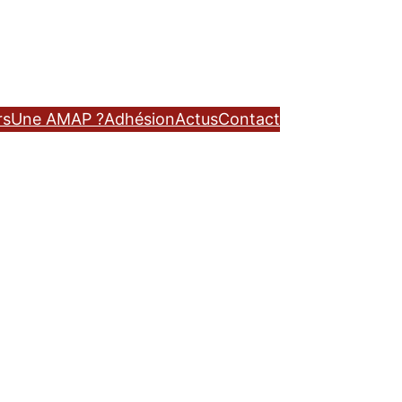
rs
Une AMAP ?
Adhésion
Actus
Contact